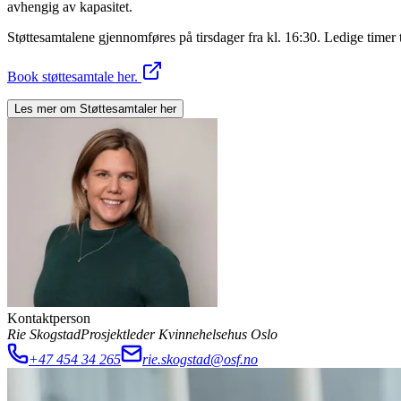
avhengig av kapasitet.
Støttesamtalene gjennomføres på tirsdager fra kl. 16:30. Ledige timer t
Book støttesamtale her.
Les mer om
Støttesamtaler
her
Kontaktperson
Rie Skogstad
Prosjektleder Kvinnehelsehus Oslo
+47 454 34 265
rie.skogstad@osf.no