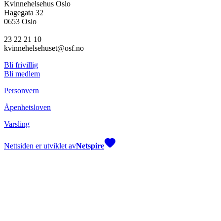
Kvinnehelsehus Oslo
Hagegata 32
0653 Oslo
23 22 21 10
kvinnehelsehuset@osf.no
Bli frivillig
Bli medlem
Personvern
Åpenhetsloven
Varsling
Nettsiden er utviklet av
Netspire