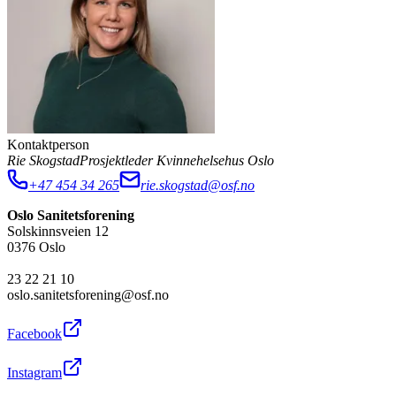
Kontaktperson
Rie Skogstad
Prosjektleder Kvinnehelsehus Oslo
+47 454 34 265
rie.skogstad@osf.no
Oslo Sanitetsforening
Solskinnsveien 12
0376 Oslo
23 22 21 10
oslo.sanitetsforening@osf.no
Facebook
Instagram