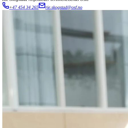
+47 454 34 265
rie.skogstad@osf.no