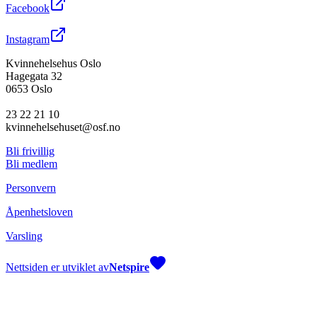
Facebook
Instagram
Kvinnehelsehus Oslo
Hagegata 32
0653 Oslo
23 22 21 10
kvinnehelsehuset@osf.no
Bli frivillig
Bli medlem
Personvern
Åpenhetsloven
Varsling
Nettsiden er utviklet av
Netspire