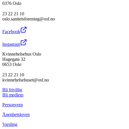
0376 Oslo
23 22 21 10
oslo.sanitetsforening@osf.no
Facebook
Instagram
Kvinnehelsehus Oslo
Hagegata 32
0653 Oslo
23 22 21 10
kvinnehelsehuset@osf.no
Bli frivillig
Bli medlem
Personvern
Åpenhetsloven
Varsling