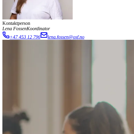
Kontaktperson
Lena Fossen
Koordinator
+47 453 12 796
lena.fossen@osf.no