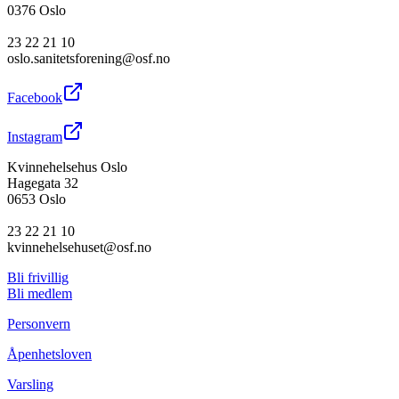
0376 Oslo
23 22 21 10
oslo.sanitetsforening@osf.no
Facebook
Instagram
Kvinnehelsehus Oslo
Hagegata 32
0653 Oslo
23 22 21 10
kvinnehelsehuset@osf.no
Bli frivillig
Bli medlem
Personvern
Åpenhetsloven
Varsling