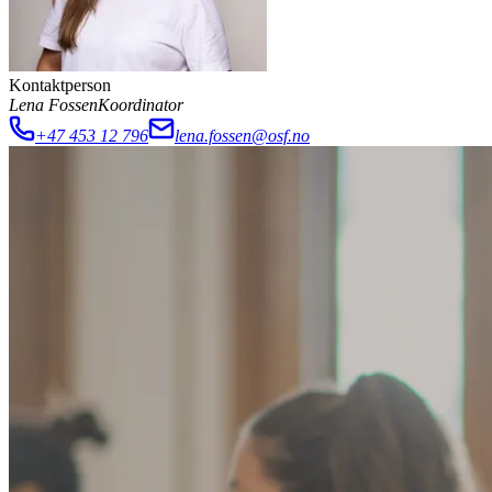
Kontaktperson
Lena Fossen
Koordinator
+47 453 12 796
lena.fossen@osf.no