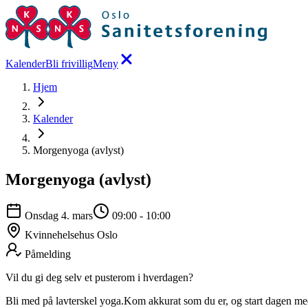
Kalender
Bli frivillig
Meny
Hjem
Kalender
Morgenyoga (avlyst)
Morgenyoga (avlyst)
Onsdag 4. mars
09:00
-
10:00
Kvinnehelsehus Oslo
Påmelding
Vil du gi deg selv et pusterom i hverdagen?
Bli med på lavterskel yoga.Kom akkurat som du er, og start dagen med r