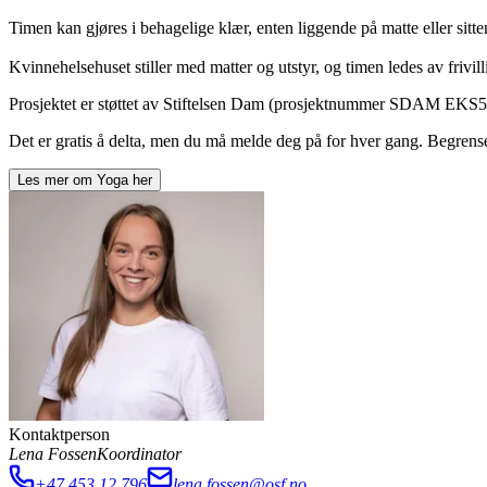
Timen kan gjøres i behagelige klær, enten liggende på matte eller sitt
Kvinnehelsehuset stiller med matter og utstyr, og timen ledes av frivil
Prosjektet er støttet av Stiftelsen Dam (prosjektnummer SDAM EKS
Det er gratis å delta, men du må melde deg på for hver gang. Begrenset
Les mer om
Yoga
her
Kontaktperson
Lena Fossen
Koordinator
+47 453 12 796
lena.fossen@osf.no