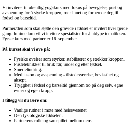
Vi inviterer til ukentlig yogakurs med fokus på bevegelse, pust og
avspenning for å styrke kroppen, roe sinnet og forberede deg til
fødsel og barseltid.
Partner/den som skal støtte den gravide i fødsel er invitert hver fjerde
gang. Innimellom vil vi invitere spesialister for å utdype tematikken.
Første kurs med partner er 16. september.
På kurset skal vi øve på:
Fysiske øvelser som styrker, stabiliserer og strekker kroppen.
Pusteteknikker til bruk før, under og etter fødsel.
Smertelindring.
Meditasjon og avspenning - tilstedeværelse, bevissthet og
aksept.
Trygghet i fødsel og barseltid gjennom tro på deg selv, egne
evner og egen kropp.
I tillegg vil du lære om:
Vanlige rutiner i møte med helsevesenet.
Den fysiologiske fødselen.
Partnerens rolle og samspillet mellom dere.