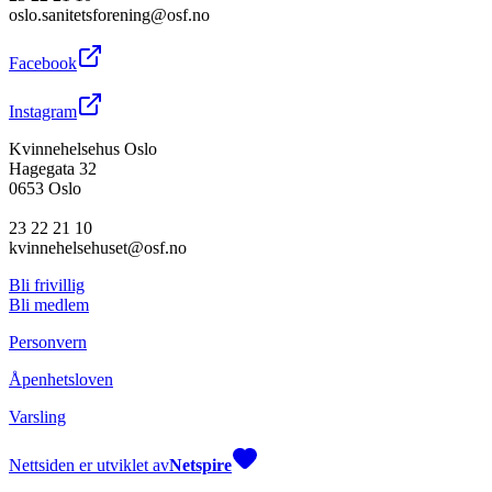
oslo.sanitetsforening@osf.no
Facebook
Instagram
Kvinnehelsehus Oslo
Hagegata 32
0653 Oslo
23 22 21 10
kvinnehelsehuset@osf.no
Bli frivillig
Bli medlem
Personvern
Åpenhetsloven
Varsling
Nettsiden er utviklet av
Netspire