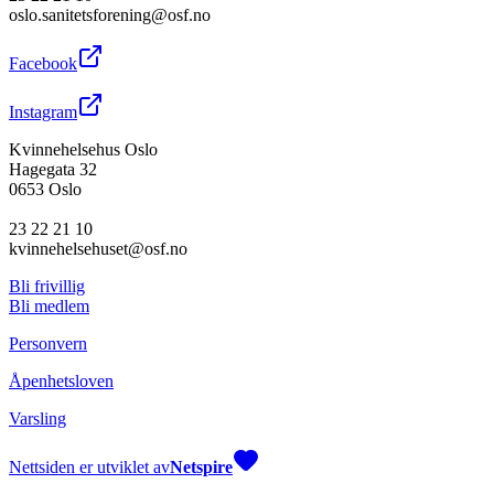
oslo.sanitetsforening@osf.no
Facebook
Instagram
Kvinnehelsehus Oslo
Hagegata 32
0653 Oslo
23 22 21 10
kvinnehelsehuset@osf.no
Bli frivillig
Bli medlem
Personvern
Åpenhetsloven
Varsling
Nettsiden er utviklet av
Netspire