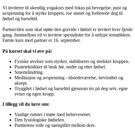
Vi inviterer til ukentlig yogakurs med fokus på bevegelse, pust og
avspenning for å styrke kroppen, roe sinnet og forberede deg til
fødsel og barseltid.
Partner/den som skal støtte den gravide i fødsel er invitert hver fjerde
gang. Innimellom vil vi invitere spesialister for å utdype tematikken.
Første kurs med partner er 16. september.
På kurset skal vi øve på:
Fysiske øvelser som styrker, stabiliserer og strekker kroppen.
Pusteteknikker til bruk før, under og etter fødsel.
Smertelindring.
Meditasjon og avspenning - tilstedeværelse, bevissthet og
aksept.
Trygghet i fødsel og barseltid gjennom tro på deg selv, egne
evner og egen kropp.
I tillegg vil du lære om:
Vanlige rutiner i møte med helsevesenet.
Den fysiologiske fødselen.
Partnerens rolle og samspillet mellom dere.