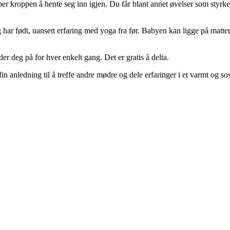
er kroppen å hente seg inn igjen. Du får blant annet øvelser som styr
ig har født, uansett erfaring med yoga fra før. Babyen kan ligge på mat
r deg på for hver enkelt gang. Det er gratis å delta.
 fin anledning til å treffe andre mødre og dele erfaringer i et varmt og sos