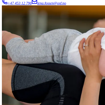
+47 453 12 796
lena.fossen@osf.no