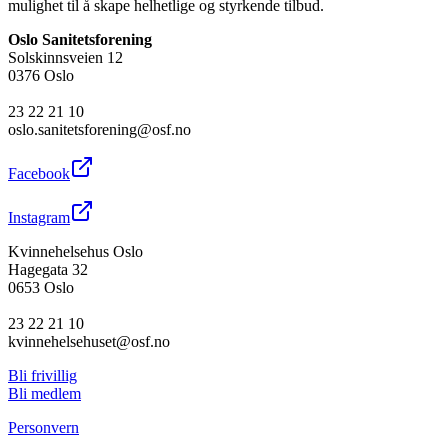
mulighet til å skape helhetlige og styrkende tilbud.
Oslo Sanitetsforening
Solskinnsveien 12
0376 Oslo
23 22 21 10
oslo.sanitetsforening@osf.no
Facebook
Instagram
Kvinnehelsehus Oslo
Hagegata 32
0653 Oslo
23 22 21 10
kvinnehelsehuset@osf.no
Bli frivillig
Bli medlem
Personvern