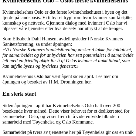
Kvinnehelsehus Oslo – Oslos første kvinnehelsehus
Kvinnehelsehus Oslo er det første kvinnehelsehuset i byen og det
fjerde på landsbasis. Vi tilbyr et trygt rom hvor kvinner kan få støtte,
kunnskap og nettverk. Gjennom dialog med kvinner i Oslo har vi
tilpasset våre tjenester etter hva de selv har uttrykt at de trenger.
Som Elisabeth Dahl Hansen, avdelingsleder i Norske Kvinners
Sanitetsforening, sa under åpningen:
«Vi i Norske Kvinners Sanitetsforening ønsker å takke for initiativet,
for samarbeidet og for at bydelen har sett potensialet i å samarbeide
tett med en frivillig aktør for å gi Oslos kvinner et unikt tilbud, som
kan utfylle byens og bydelens tjenester.»
Kvinnehelsehus Oslo har vært åpent siden april. Les mer om
åpningen og besøket av H.M. Dronningen her.
En sterk start
Siden åpningen i april har Kvinnehelsehus Oslo hatt over 200
besøkende hver måned. Dette viser behovet for et dedikert sted for
kvinnehelse i Oslo, og vi ser frem til å videreutvikle tilbudet i
samarbeid med Tøyenhelsa og Oslo Kommune.
Samarbeidet på tvers av tjenestene her på Tøyenhelsa gir oss en unik