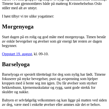
Timene kan gjennomføres både på matteog Kvinnehelsehus Oslo
stiller med alt av utstyr.
I høst tilbyr vi tre ulike yogatimer:
Morgenyoga
Start dagen på en rolig og god måte med morgenyoga. Timen består
av enkle bevegelser og øvelser som gir energi før resten av dagen
begynner.
Oppstart 19. august
, kl. 09-10.
Barselyoga
Barselyoga er spesielt tilrettelagt for deg som nylig har født. Timene
fokuserer på myke bevegelser, pust og avspenning som hjelper
kroppen med å hente seg inn igjen. Du får øvelser som styrker
bekkenbunn, kjernemuskulatur og rygg, samt gode strekk for
skuldre og nakke.
Babyen er selvfølgelig velkommen og kan ligge på matten ved siden
av deg, være med i enkelte øvelser eller ammes når det er behov.