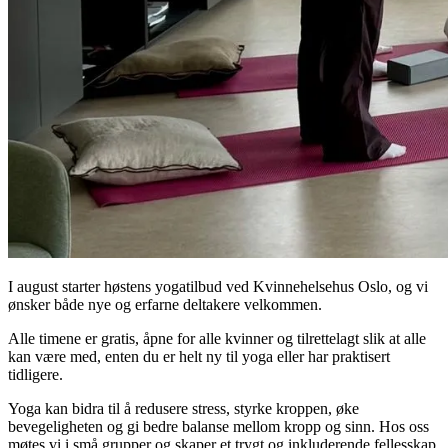
I august starter høstens yogatilbud ved Kvinnehelsehus Oslo, og vi
ønsker både nye og erfarne deltakere velkommen.
Alle timene er gratis, åpne for alle kvinner og tilrettelagt slik at alle
kan være med, enten du er helt ny til yoga eller har praktisert
tidligere.
Yoga kan bidra til å redusere stress, styrke kroppen, øke
bevegeligheten og gi bedre balanse mellom kropp og sinn. Hos oss
møtes vi i små grupper og skaper et trygt og inkluderende fellesskap.