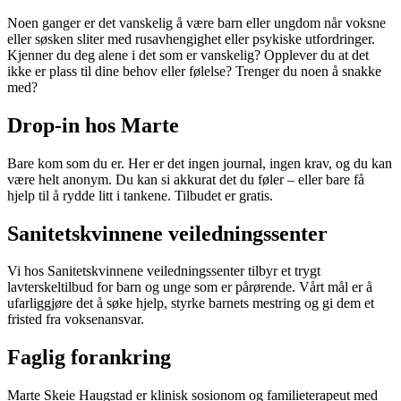
Noen ganger er det vanskelig å være barn eller ungdom når voksne
eller søsken sliter med rusavhengighet eller psykiske utfordringer.
Kjenner du deg alene i det som er vanskelig? Opplever du at det
ikke er plass til dine behov eller følelse? Trenger du noen å snakke
med?
Drop-in hos Marte
Bare kom som du er. Her er det ingen journal, ingen krav, og du kan
være helt anonym. Du kan si akkurat det du føler – eller bare få
hjelp til å rydde litt i tankene. Tilbudet er gratis.
Sanitetskvinnene veiledningssenter
Vi hos Sanitetskvinnene veiledningssenter tilbyr et trygt
lavterskeltilbud for barn og unge som er pårørende. Vårt mål er å
ufarliggjøre det å søke hjelp, styrke barnets mestring og gi dem et
fristed fra voksenansvar.
Faglig forankring
Marte Skeie Haugstad er klinisk sosionom og familieterapeut med