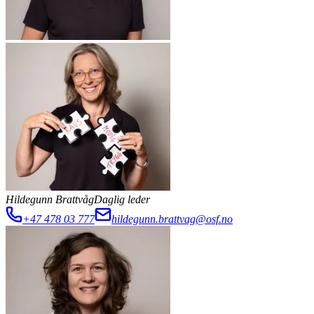
Hildegunn Brattvåg
Daglig leder
+47 478 03 777
hildegunn.brattvag@osf.no