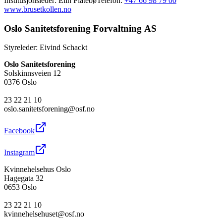
Institusjonsleder
:
Elin Flatebø
Telefon:
+47 66 98 79 00
www.brusetkollen.no
Oslo Sanitetsforening Forvaltning AS
Styreleder
:
Eivind Schackt
Oslo Sanitetsforening
Solskinnsveien 12
0376 Oslo
23 22 21 10
oslo.sanitetsforening@osf.no
Facebook
Instagram
Kvinnehelsehus Oslo
Hagegata 32
0653 Oslo
23 22 21 10
kvinnehelsehuset@osf.no