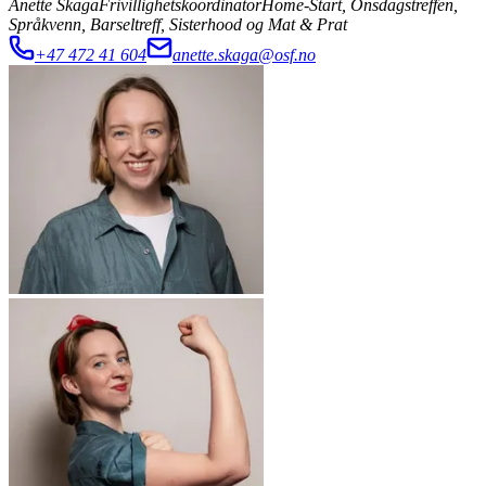
Anette Skaga
Frivillighetskoordinator
Home-Start, Onsdagstreffen,
Språkvenn, Barseltreff, Sisterhood og Mat & Prat
+47 472 41 604
anette.skaga@osf.no