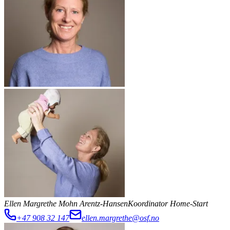
Ellen Margrethe Mohn Arentz-Hansen
Koordinator Home-Start
+47 908 32 147
ellen.margrethe@osf.no