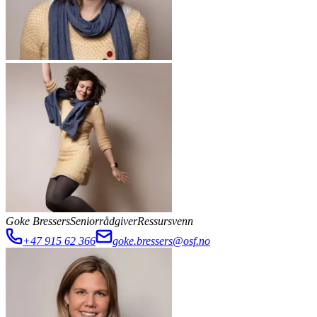
Goke Bressers
Seniorrådgiver
Ressursvenn
+47 915 62 366
goke.bressers@osf.no