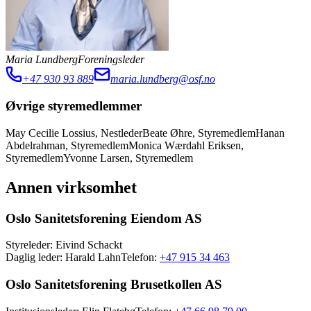
Maria Lundberg
Foreningsleder
+47 930 93 889
maria.lundberg@osf.no
Øvrige styremedlemmer
May Cecilie Lossius
,
Nestleder
Beate Øhre
,
Styremedlem
Hanan
Abdelrahman
,
Styremedlem
Monica Wærdahl Eriksen
,
Styremedlem
Yvonne Larsen
,
Styremedlem
Annen virksomhet
Oslo Sanitetsforening Eiendom AS
Styreleder
:
Eivind Schackt
Daglig leder
:
Harald Lahn
Telefon:
+47 915 34 463
Oslo Sanitetsforening Brusetkollen AS