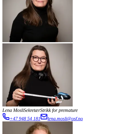
Lena Mosli
Sekretær
Strikk for premature
+47 948 54 181
lena.mosli@osf.no