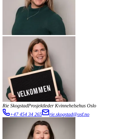
Rie Skogstad
Prosjektleder Kvinnehelsehus Oslo
+47 454 34 265
rie.skogstad@osf.no