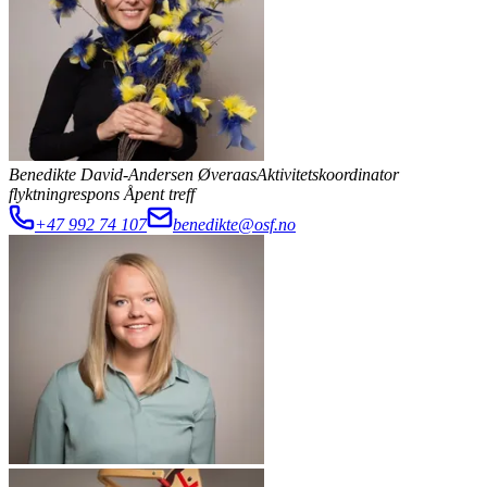
Benedikte David-Andersen Øveraas
Aktivitetskoordinator
flyktningrespons
Åpent treff
+47 992 74 107
benedikte@osf.no