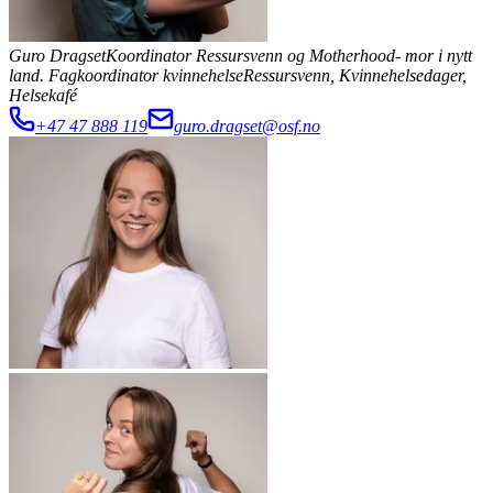
Guro Dragset
Koordinator Ressursvenn og Motherhood- mor i nytt
land. Fagkoordinator kvinnehelse
Ressursvenn, Kvinnehelsedager,
Helsekafé
+47 47 888 119
guro.dragset@osf.no