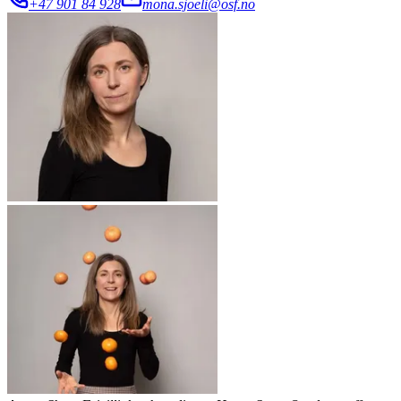
+47 901 84 928
mona.sjoeli@osf.no