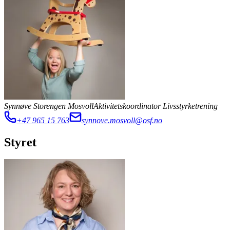
Synnøve Storengen Mosvoll
Aktivitetskoordinator Livsstyrketrening
+47 965 15 763
synnove.mosvoll@osf.no
Styret