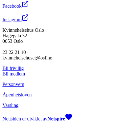
Facebook
Instagram
Kvinnehelsehus Oslo
Hagegata 32
0653 Oslo
23 22 21 10
kvinnehelsehuset@osf.no
Bli frivillig
Bli medlem
Personvern
Åpenhetsloven
Varsling
Nettsiden er utviklet av
Netspire