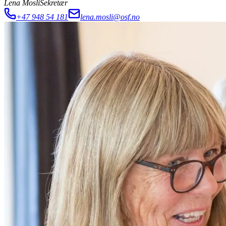
Lena Mosli
Sekretær
+47 948 54 181
lena.mosli@osf.no