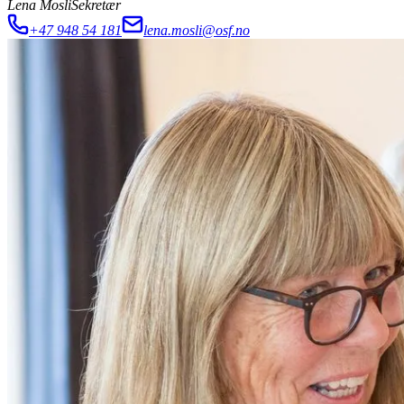
Lena Mosli
Sekretær
+47 948 54 181
lena.mosli@osf.no