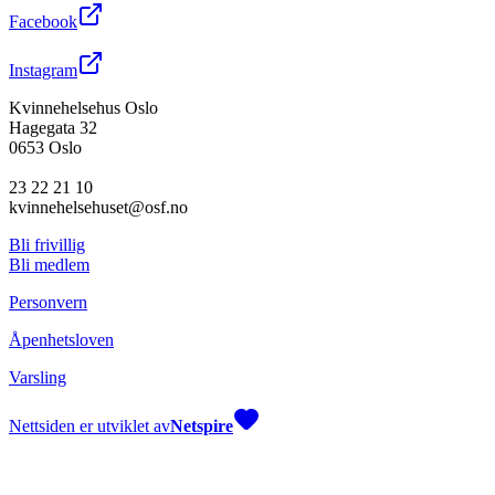
Facebook
Instagram
Kvinnehelsehus Oslo
Hagegata 32
0653 Oslo
23 22 21 10
kvinnehelsehuset@osf.no
Bli frivillig
Bli medlem
Personvern
Åpenhetsloven
Varsling
Nettsiden er utviklet av
Netspire