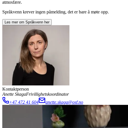
atmosfære.
Språkvenn krever ingen påmelding, det er bare å møte opp.
Les mer om
Språkvenn
her
Kontaktperson
Anette Skaga
Frivillighetskoordinator
+47 472 41 604
anette.skaga@osf.no