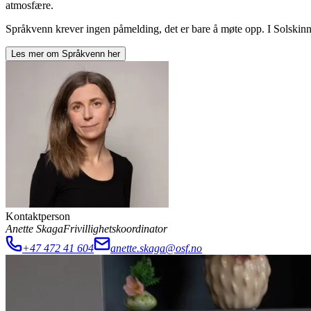
atmosfære.
Språkvenn krever ingen påmelding, det er bare å møte opp. I Solski
Les mer om
Språkvenn
her
Kontaktperson
Anette Skaga
Frivillighetskoordinator
+47 472 41 604
anette.skaga@osf.no