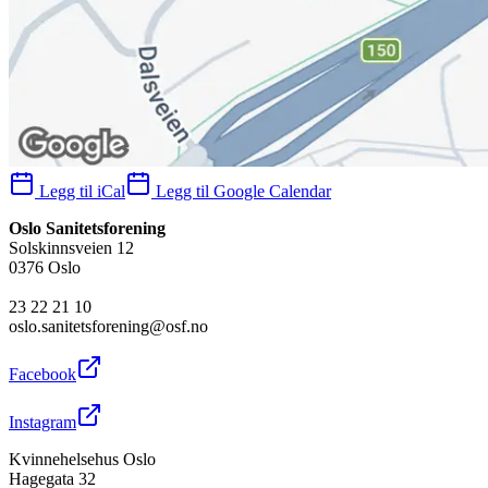
Legg til iCal
Legg til Google Calendar
Oslo Sanitetsforening
Solskinnsveien 12
0376 Oslo
23 22 21 10
oslo.sanitetsforening@osf.no
Facebook
Instagram
Kvinnehelsehus Oslo
Hagegata 32