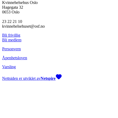
Kvinnehelsehus Oslo
Hagegata 32
0653 Oslo
23 22 21 10
kvinnehelsehuset@osf.no
Bli frivillig
Bli medlem
Personvern
Åpenhetsloven
Varsling
Nettsiden er utviklet av
Netspire