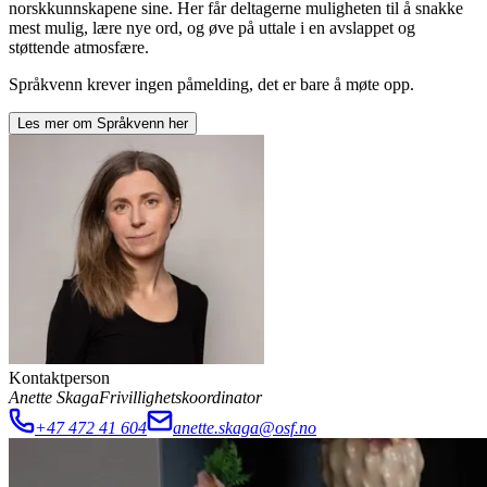
norskkunnskapene sine. Her får deltagerne muligheten til å snakke
mest mulig, lære nye ord, og øve på uttale i en avslappet og
støttende atmosfære.
Språkvenn krever ingen påmelding, det er bare å møte opp.
Les mer om
Språkvenn
her
Kontaktperson
Anette Skaga
Frivillighetskoordinator
+47 472 41 604
anette.skaga@osf.no