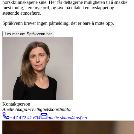
norskkunnskapene sine. Her får deltagerne muligheten til å snakke
mest mulig, lære nye ord, og øve på uttale i en avslappet og
støttende atmosfære.
Språkvenn krever ingen påmelding, det er bare å møte opp.
Les mer om
Språkvenn
her
Kontaktperson
Anette Skaga
Frivillighetskoordinator
+47 472 41 604
anette.skaga@osf.no