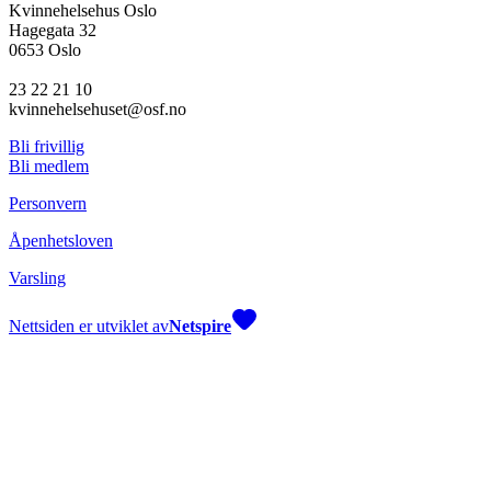
Kvinnehelsehus Oslo
Hagegata 32
0653 Oslo
23 22 21 10
kvinnehelsehuset@osf.no
Bli frivillig
Bli medlem
Personvern
Åpenhetsloven
Varsling
Nettsiden er utviklet av
Netspire