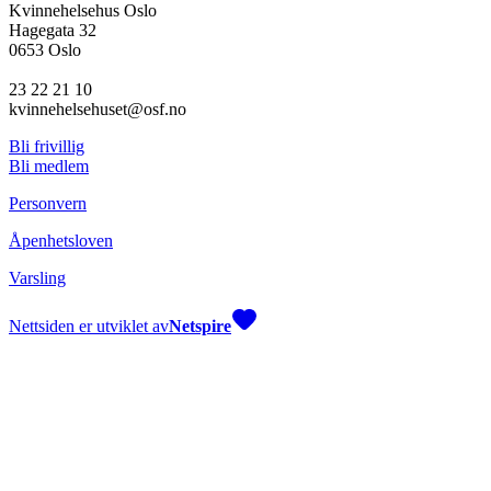
Kvinnehelsehus Oslo
Hagegata 32
0653 Oslo
23 22 21 10
kvinnehelsehuset@osf.no
Bli frivillig
Bli medlem
Personvern
Åpenhetsloven
Varsling
Nettsiden er utviklet av
Netspire