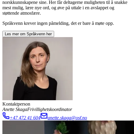
norskkunnskapene sine. Her får deltagerne muligheten til å snakke
mest mulig, lære nye ord, og øve på uttale i en avslappet og
støttende atmosfære.
Språkvenn krever ingen påmelding, det er bare å møte opp.
Les mer om
Språkvenn
her
Kontaktperson
Anette Skaga
Frivillighetskoordinator
+47 472 41 604
anette.skaga@osf.no