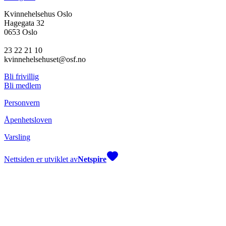
Kvinnehelsehus Oslo
Hagegata 32
0653 Oslo
23 22 21 10
kvinnehelsehuset@osf.no
Bli frivillig
Bli medlem
Personvern
Åpenhetsloven
Varsling
Nettsiden er utviklet av
Netspire