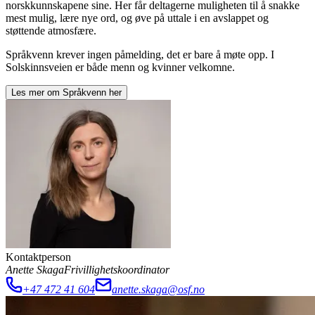
norskkunnskapene sine. Her får deltagerne muligheten til å snakke
mest mulig, lære nye ord, og øve på uttale i en avslappet og
støttende atmosfære.
Språkvenn krever ingen påmelding, det er bare å møte opp. I
Solskinnsveien er både menn og kvinner velkomne.
Les mer om
Språkvenn
her
Kontaktperson
Anette Skaga
Frivillighetskoordinator
+47 472 41 604
anette.skaga@osf.no