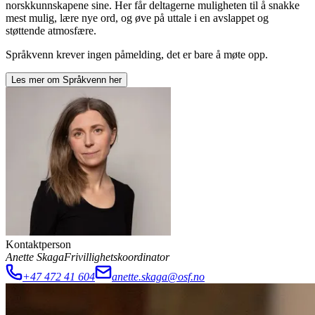
norskkunnskapene sine. Her får deltagerne muligheten til å snakke
mest mulig, lære nye ord, og øve på uttale i en avslappet og
støttende atmosfære.
Språkvenn krever ingen påmelding, det er bare å møte opp.
Les mer om
Språkvenn
her
Kontaktperson
Anette Skaga
Frivillighetskoordinator
+47 472 41 604
anette.skaga@osf.no