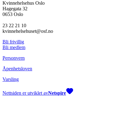
Kvinnehelsehus Oslo
Hagegata 32
0653 Oslo
23 22 21 10
kvinnehelsehuset@osf.no
Bli frivillig
Bli medlem
Personvern
Åpenhetsloven
Varsling
Nettsiden er utviklet av
Netspire