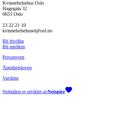
Kvinnehelsehus Oslo
Hagegata 32
0653 Oslo
23 22 21 10
kvinnehelsehuset@osf.no
Bli frivillig
Bli medlem
Personvern
Åpenhetsloven
Varsling
Nettsiden er utviklet av
Netspire