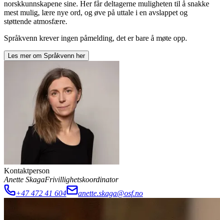
norskkunnskapene sine. Her får deltagerne muligheten til å snakke
mest mulig, lære nye ord, og øve på uttale i en avslappet og
støttende atmosfære.
Språkvenn krever ingen påmelding, det er bare å møte opp.
Les mer om
Språkvenn
her
Kontaktperson
Anette Skaga
Frivillighetskoordinator
+47 472 41 604
anette.skaga@osf.no