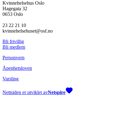
Kvinnehelsehus Oslo
Hagegata 32
0653 Oslo
23 22 21 10
kvinnehelsehuset@osf.no
Bli frivillig
Bli medlem
Personvern
Åpenhetsloven
Varsling
Nettsiden er utviklet av
Netspire