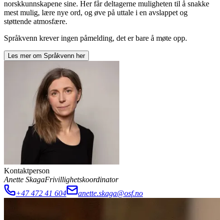
norskkunnskapene sine. Her får deltagerne muligheten til å snakke
mest mulig, lære nye ord, og øve på uttale i en avslappet og
støttende atmosfære.
Språkvenn krever ingen påmelding, det er bare å møte opp.
Les mer om
Språkvenn
her
Kontaktperson
Anette Skaga
Frivillighetskoordinator
+47 472 41 604
anette.skaga@osf.no