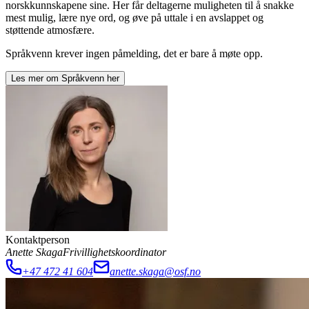
norskkunnskapene sine. Her får deltagerne muligheten til å snakke
mest mulig, lære nye ord, og øve på uttale i en avslappet og
støttende atmosfære.
Språkvenn krever ingen påmelding, det er bare å møte opp.
Les mer om
Språkvenn
her
Kontaktperson
Anette Skaga
Frivillighetskoordinator
+47 472 41 604
anette.skaga@osf.no