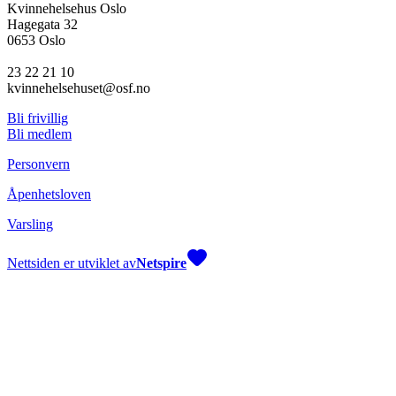
Kvinnehelsehus Oslo
Hagegata 32
0653 Oslo
23 22 21 10
kvinnehelsehuset@osf.no
Bli frivillig
Bli medlem
Personvern
Åpenhetsloven
Varsling
Nettsiden er utviklet av
Netspire