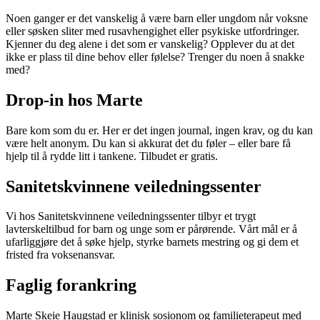
Noen ganger er det vanskelig å være barn eller ungdom når voksne
eller søsken sliter med rusavhengighet eller psykiske utfordringer.
Kjenner du deg alene i det som er vanskelig? Opplever du at det
ikke er plass til dine behov eller følelse? Trenger du noen å snakke
med?
Drop-in hos Marte
Bare kom som du er. Her er det ingen journal, ingen krav, og du kan
være helt anonym. Du kan si akkurat det du føler – eller bare få
hjelp til å rydde litt i tankene. Tilbudet er gratis.
Sanitetskvinnene veiledningssenter
Vi hos Sanitetskvinnene veiledningssenter tilbyr et trygt
lavterskeltilbud for barn og unge som er pårørende. Vårt mål er å
ufarliggjøre det å søke hjelp, styrke barnets mestring og gi dem et
fristed fra voksenansvar.
Faglig forankring
Marte Skeie Haugstad er klinisk sosionom og familieterapeut med