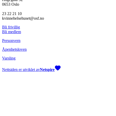
0653 Oslo
23 22 21 10
kvinnehelsehuset@osf.no
Bli frivillig
Bli medlem
Personvern
Åpenhetsloven
Varsling
Nettsiden er utviklet av
Netspire