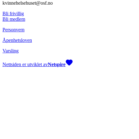
kvinnehelsehuset@osf.no
Bli frivillig
Bli medlem
Personvern
Åpenhetsloven
Varsling
Nettsiden er utviklet av
Netspire