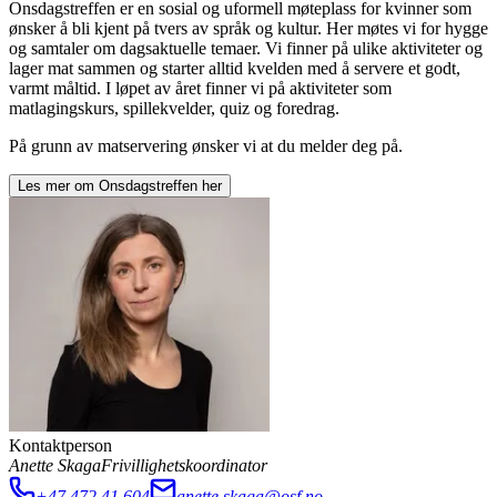
Onsdagstreffen er en sosial og uformell møteplass for kvinner som
ønsker å bli kjent på tvers av språk og kultur. Her møtes vi for hygge
og samtaler om dagsaktuelle temaer. Vi finner på ulike aktiviteter og
lager mat sammen og starter alltid kvelden med å servere et godt,
varmt måltid. I løpet av året finner vi på aktiviteter som
matlagingskurs, spillekvelder, quiz og foredrag.
På grunn av matservering ønsker vi at du melder deg på.
Les mer om
Onsdagstreffen
her
Kontaktperson
Anette Skaga
Frivillighetskoordinator
+47 472 41 604
anette.skaga@osf.no