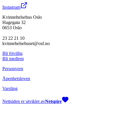
Instagram
Kvinnehelsehus Oslo
Hagegata 32
0653 Oslo
23 22 21 10
kvinnehelsehuset@osf.no
Bli frivillig
Bli medlem
Personvern
Åpenhetsloven
Varsling
Nettsiden er utviklet av
Netspire