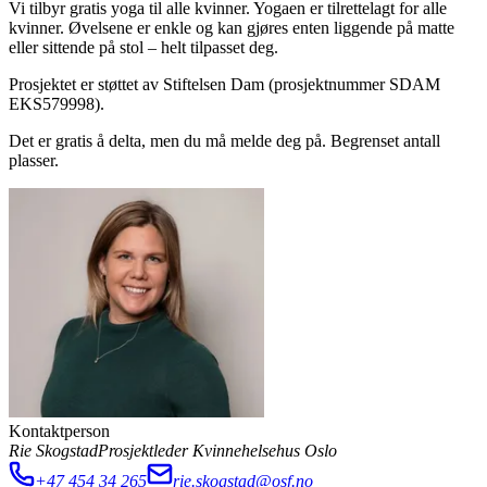
Vi tilbyr gratis yoga til alle kvinner. Yogaen er tilrettelagt for alle
kvinner. Øvelsene er enkle og kan gjøres enten liggende på matte
eller sittende på stol – helt tilpasset deg.
Prosjektet er støttet av Stiftelsen Dam (prosjektnummer SDAM
EKS579998).
Det er gratis å delta, men du må melde deg på. Begrenset antall
plasser.
Kontaktperson
Rie Skogstad
Prosjektleder Kvinnehelsehus Oslo
+47 454 34 265
rie.skogstad@osf.no