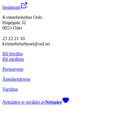
Instagram
Kvinnehelsehus Oslo
Hagegata 32
0653 Oslo
23 22 21 10
kvinnehelsehuset@osf.no
Bli frivillig
Bli medlem
Personvern
Åpenhetsloven
Varsling
Nettsiden er utviklet av
Netspire