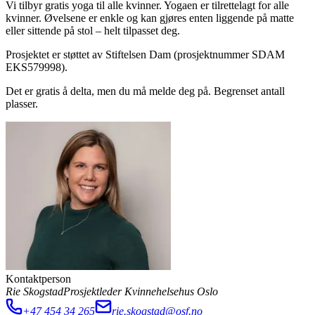
Vi tilbyr gratis yoga til alle kvinner. Yogaen er tilrettelagt for alle
kvinner. Øvelsene er enkle og kan gjøres enten liggende på matte
eller sittende på stol – helt tilpasset deg.
Prosjektet er støttet av Stiftelsen Dam (prosjektnummer SDAM
EKS579998).
Det er gratis å delta, men du må melde deg på. Begrenset antall
plasser.
Kontaktperson
Rie Skogstad
Prosjektleder Kvinnehelsehus Oslo
+47 454 34 265
rie.skogstad@osf.no