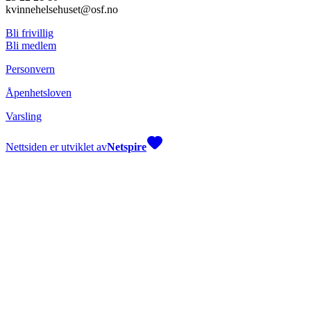
kvinnehelsehuset@osf.no
Bli frivillig
Bli medlem
Personvern
Åpenhetsloven
Varsling
Nettsiden er utviklet av
Netspire