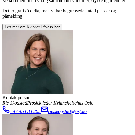
Velkommen til en viktig samtale om sårbarhet, styrke og identitet.
Det er gratis å delta, men vi har begrensede antall plasser og
påmelding.
Les mer om
Kvinner i fokus
her
Kontaktperson
Rie Skogstad
Prosjektleder Kvinnehelsehus Oslo
+47 454 34 265
rie.skogstad@osf.no