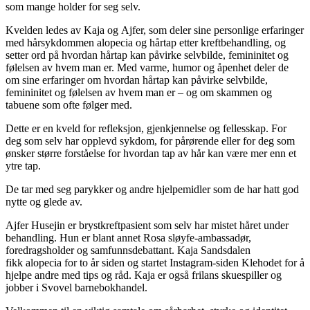
som mange holder for seg selv.
Kvelden ledes av Kaja og Ajfer, som deler sine personlige erfaringer
med hårsykdommen alopecia og hårtap etter kreftbehandling, og
setter ord på hvordan hårtap kan påvirke selvbilde, femininitet og
følelsen av hvem man er. Med varme, humor og åpenhet deler de
om sine erfaringer om hvordan hårtap kan påvirke selvbilde,
femininitet og følelsen av hvem man er – og om skammen og
tabuene som ofte følger med.
Dette er en kveld for refleksjon, gjenkjennelse og fellesskap. For
deg som selv har opplevd sykdom, for pårørende eller for deg som
ønsker større forståelse for hvordan tap av hår kan være mer enn et
ytre tap.
De tar med seg parykker og andre hjelpemidler som de har hatt god
nytte og glede av.
Ajfer Husejin er brystkreftpasient som selv har mistet håret under
behandling. Hun er blant annet Rosa sløyfe-ambassadør,
foredragsholder og samfunnsdebattant. Kaja Sandsdalen
fikk alopecia for to år siden og startet Instagram-siden Klehodet for å
hjelpe andre med tips og råd. Kaja er også frilans skuespiller og
jobber i Svovel barnebokhandel.