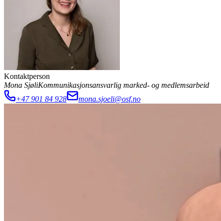
Kontaktperson
Mona Sjøli
Kommunikasjonsansvarlig marked- og medlemsarbeid
+47 901 84 928
mona.sjoeli@osf.no