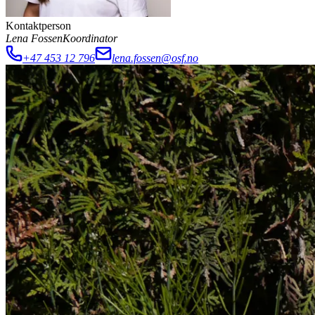
Kontaktperson
Lena Fossen
Koordinator
+47 453 12 796
lena.fossen@osf.no