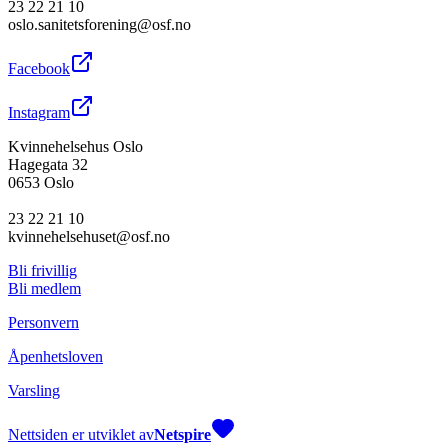
23 22 21 10
oslo.sanitetsforening@osf.no
Facebook
Instagram
Kvinnehelsehus Oslo
Hagegata 32
0653 Oslo
23 22 21 10
kvinnehelsehuset@osf.no
Bli frivillig
Bli medlem
Personvern
Åpenhetsloven
Varsling
Nettsiden er utviklet av
Netspire