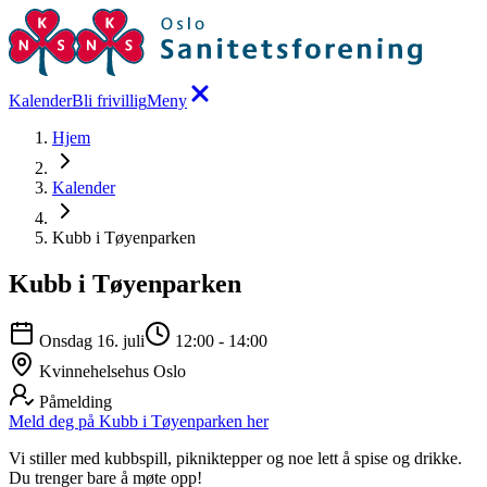
Kalender
Bli frivillig
Meny
Hjem
Kalender
Kubb i Tøyenparken
Kubb i Tøyenparken
Onsdag 16. juli
12:00
-
14:00
Kvinnehelsehus Oslo
Påmelding
Meld deg på Kubb i Tøyenparken her
Vi stiller med kubbspill, pikniktepper og noe lett å spise og drikke.
Du trenger bare å møte opp!