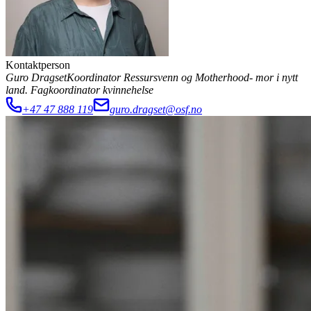
Kontaktperson
Guro Dragset
Koordinator Ressursvenn og Motherhood- mor i nytt
land. Fagkoordinator kvinnehelse
+47 47 888 119
guro.dragset@osf.no