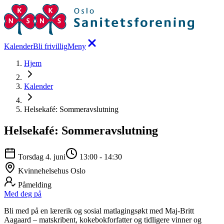
Kalender
Bli frivillig
Meny
Hjem
Kalender
Helsekafé: Sommeravslutning
Helsekafé: Sommeravslutning
Torsdag 4. juni
13:00
-
14:30
Kvinnehelsehus Oslo
Påmelding
Med deg på
Bli med på en lærerik og sosial matlagingsøkt med Maj-Britt
Aagaard – matskribent, kokebokforfatter og tidligere vinner og