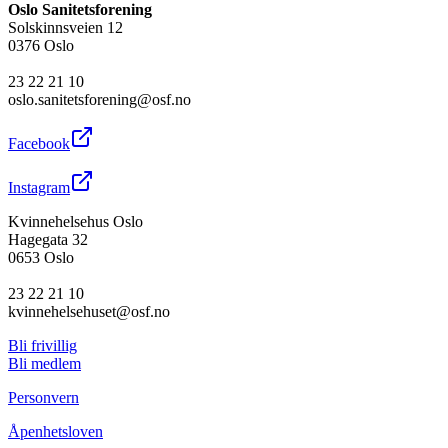
Oslo Sanitetsforening
Solskinnsveien 12
0376 Oslo
23 22 21 10
oslo.sanitetsforening@osf.no
Facebook
Instagram
Kvinnehelsehus Oslo
Hagegata 32
0653 Oslo
23 22 21 10
kvinnehelsehuset@osf.no
Bli frivillig
Bli medlem
Personvern
Åpenhetsloven