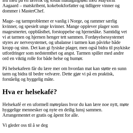
Bli med på en lærerik og sosial matlagingsøkt med Maj-Britt
Aagaard – matskribent, kokebokforfatter og tidligere vinner og
dommer i MasterChef.
Mage- og tarmproblemer er vanlig i Norge, og rammer særlig
kvinner, og spesielt unge kvinner. Mange opplever plager som
magesmerter, oppblåsthet, forstoppelse og hjernetåke. Samtidig vet
vi at tarmen og hjernen henger tett sammen. Fordøyelsessystemet
styres av nervesystemet, og ubalanse i tarmen kan påvirke både
kropp og sinn. Det kan gi fysiske plager, men også bidra til psykiske
utfordringer som nedstemthet og angst. Tarmen spiller med andre
ord en viktig rolle for både helse og humør.
På helsekafeen får du lære mer om hvordan mat kan støtte en sunn
tarm og bidra til bedre velvære. Dette gjør vi på en praktisk,
forståelig og hyggelig måte.
Hva er helsekafé?
Helsekafé er en uformell møteplass hvor du kan lære noe nytt, møte
hyggelige mennesker og nyte en deilig lunsj sammen.
Arrangementet er gratis og åpent for alle.
Vi gleder oss til å se deg