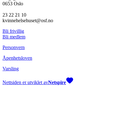
0653 Oslo
23 22 21 10
kvinnehelsehuset@osf.no
Bli frivillig
Bli medlem
Personvern
Åpenhetsloven
Varsling
Nettsiden er utviklet av
Netspire