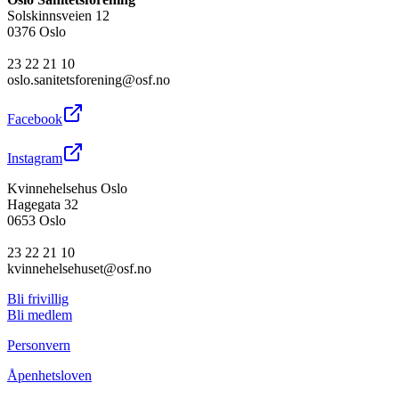
Solskinnsveien 12
0376 Oslo
23 22 21 10
oslo.sanitetsforening@osf.no
Facebook
Instagram
Kvinnehelsehus Oslo
Hagegata 32
0653 Oslo
23 22 21 10
kvinnehelsehuset@osf.no
Bli frivillig
Bli medlem
Personvern
Åpenhetsloven