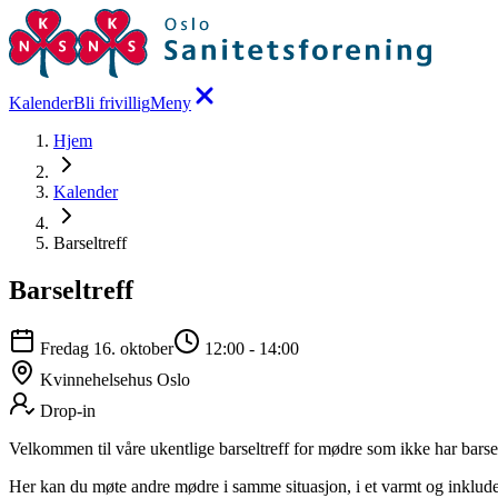
Kalender
Bli frivillig
Meny
Hjem
Kalender
Barseltreff
Barseltreff
Fredag 16. oktober
12:00
-
14:00
Kvinnehelsehus Oslo
Drop-in
Velkommen til våre ukentlige barseltreff for mødre som ikke har bars
Her kan du møte andre mødre i samme situasjon, i et varmt og inkludere