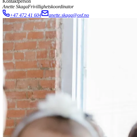
Kontaktperson
Anette Skaga
Frivillighetskoordinator
+47 472 41 604
anette.skaga@osf.no