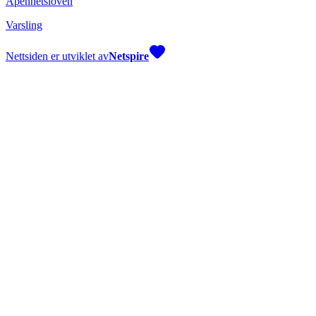
Åpenhetsloven
Varsling
Nettsiden er utviklet av
Netspire