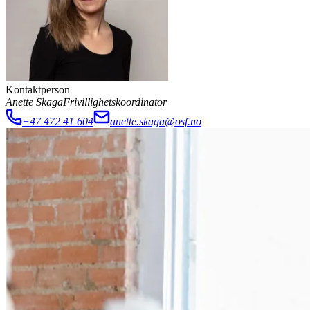
Kontaktperson
Anette Skaga
Frivillighetskoordinator
+47 472 41 604
anette.skaga@osf.no