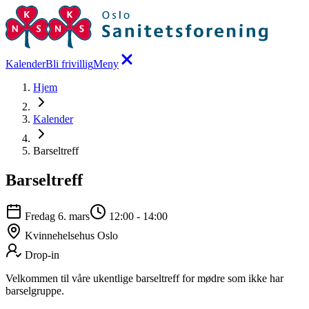
Kalender
Bli frivillig
Meny
Hjem
Kalender
Barseltreff
Barseltreff
Fredag 6. mars
12:00
-
14:00
Kvinnehelsehus Oslo
Drop-in
Velkommen til våre ukentlige barseltreff for mødre som ikke har
barselgruppe.