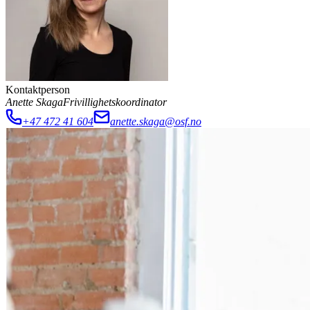
Kontaktperson
Anette Skaga
Frivillighetskoordinator
+47 472 41 604
anette.skaga@osf.no