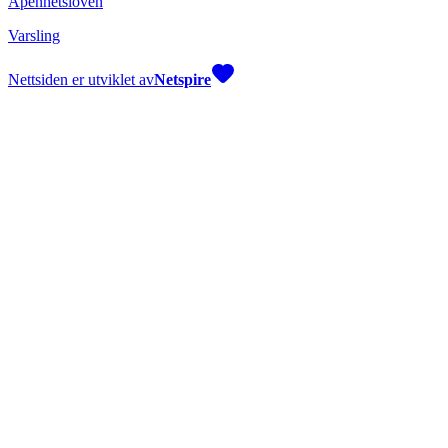
Åpenhetsloven
Varsling
Nettsiden er utviklet av
Netspire