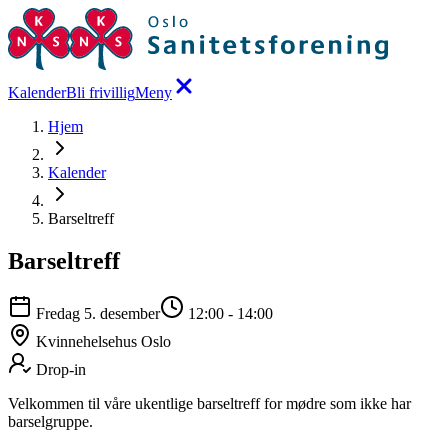
Kalender
Bli frivillig
Meny
Hjem
Kalender
Barseltreff
Barseltreff
Fredag 5. desember
12:00
-
14:00
Kvinnehelsehus Oslo
Drop-in
Velkommen til våre ukentlige barseltreff for mødre som ikke har
barselgruppe.