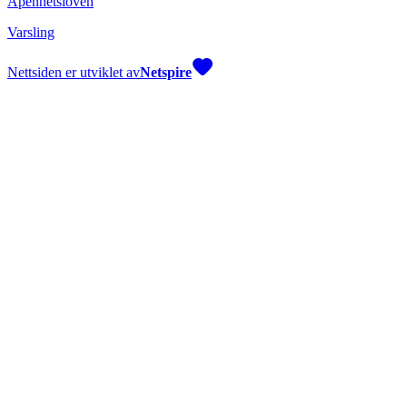
Åpenhetsloven
Varsling
Nettsiden er utviklet av
Netspire