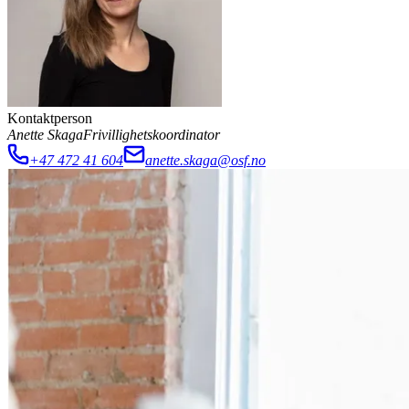
Kontaktperson
Anette Skaga
Frivillighetskoordinator
+47 472 41 604
anette.skaga@osf.no