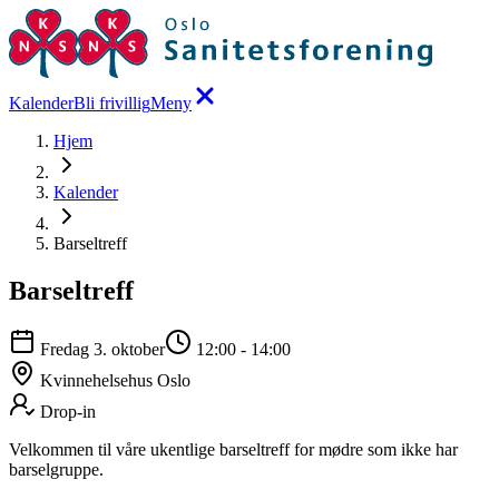
Kalender
Bli frivillig
Meny
Hjem
Kalender
Barseltreff
Barseltreff
Fredag 3. oktober
12:00
-
14:00
Kvinnehelsehus Oslo
Drop-in
Velkommen til våre ukentlige barseltreff for mødre som ikke har
barselgruppe.