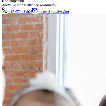
Kontaktperson
Anette Skaga
Frivillighetskoordinator
+47 472 41 604
anette.skaga@osf.no