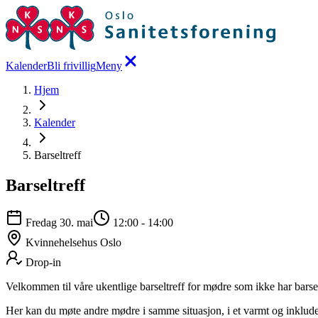
Kalender
Bli frivillig
Meny
Hjem
Kalender
Barseltreff
Barseltreff
Fredag 30. mai
12:00
-
14:00
Kvinnehelsehus Oslo
Drop-in
Velkommen til våre ukentlige barseltreff for mødre som ikke har bars
Her kan du møte andre mødre i samme situasjon, i et varmt og inkludere