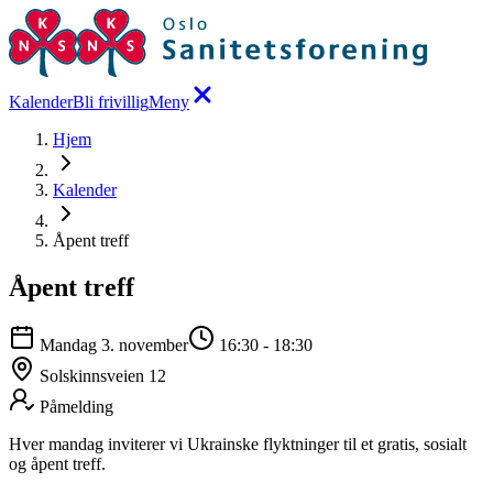
Kalender
Bli frivillig
Meny
Hjem
Kalender
Åpent treff
Åpent treff
Mandag 3. november
16:30
-
18:30
Solskinnsveien 12
Påmelding
Hver mandag inviterer vi Ukrainske flyktninger til et gratis, sosialt
og åpent treff.