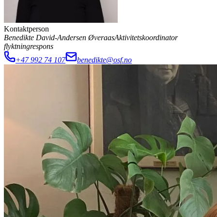
Kontaktperson
Benedikte David-Andersen Øveraas
Aktivitetskoordinator
flyktningrespons
+47 992 74 107
benedikte@osf.no