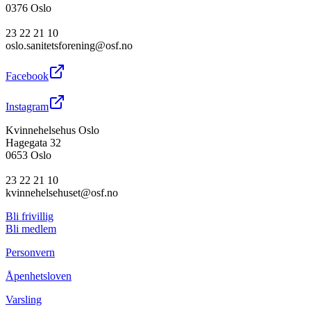
0376 Oslo
23 22 21 10
oslo.sanitetsforening@osf.no
Facebook
Instagram
Kvinnehelsehus Oslo
Hagegata 32
0653 Oslo
23 22 21 10
kvinnehelsehuset@osf.no
Bli frivillig
Bli medlem
Personvern
Åpenhetsloven
Varsling