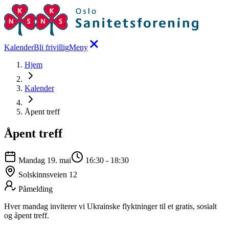
Kalender
Bli frivillig
Meny
Hjem
Kalender
Åpent treff
Åpent treff
Mandag 19. mai
16:30
-
18:30
Solskinnsveien 12
Påmelding
Hver mandag inviterer vi Ukrainske flyktninger til et gratis, sosialt
og åpent treff.