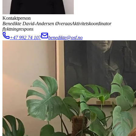
Kontaktperson
Benedikte David-Andersen Øveraas
Aktivitetskoordinator
flyktningrespons
+47 992 74 107
benedikte@osf.no